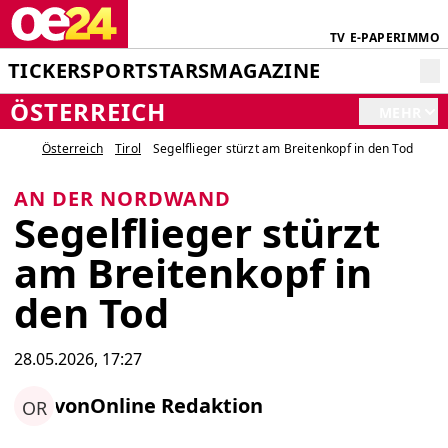
TV
E-PAPER
IMMO
TICKER
SPORT
STARS
MAGAZINE
ÖSTERREICH
MEHR
Österreich
Tirol
Segelflieger stürzt am Breitenkopf in den Tod
AN DER NORDWAND
Segelflieger stürzt
am Breitenkopf in
den Tod
28.05.2026, 17:27
von
Online Redaktion
OR