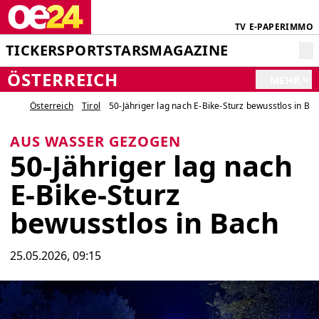
TV
E-PAPER
IMMO
TICKER
SPORT
STARS
MAGAZINE
ÖSTERREICH
MEHR
Österreich
Tirol
50-Jähriger lag nach E-Bike-Sturz bewusstlos in Ba
AUS WASSER GEZOGEN
50-Jähriger lag nach
E-Bike-Sturz
bewusstlos in Bach
25.05.2026, 09:15