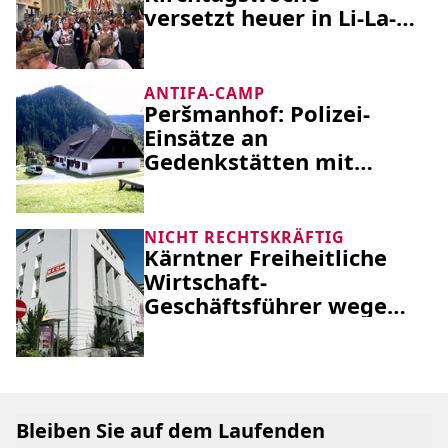
versetzt heuer in Li-La-
Laune
ANTIFA-CAMP
Peršmanhof: Polizei-
Einsätze an
Gedenkstätten mit
Erlass besser geregelt
NICHT RECHTSKRÄFTIG
Kärntner Freiheitliche
Wirtschaft-
Geschäftsführer wegen
Urkundenfälschung
verurteilt
Bleiben Sie auf dem Laufenden