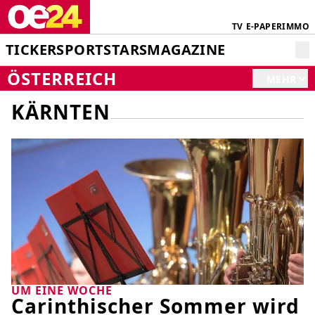
TV
E-PAPER
IMMO
TICKER
SPORT
STARS
MAGAZINE
ÖSTERREICH
MEHR
KÄRNTEN
UM EINE WOCHE
Carinthischer Sommer wird