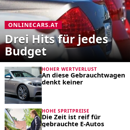
ONLINECARS.AT
Drei Hits für jedes
Budget
HOHER WERTVERLUST
An diese Gebrauchtwagen
denkt keiner
HOHE SPRITPREISE
Die Zeit ist reif für
gebrauchte E-Autos