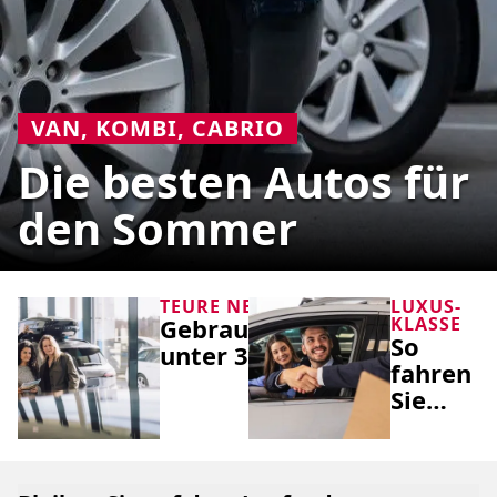
VAN, KOMBI, CABRIO
Die besten Autos für
den Sommer
TEURE NEUWAGEN
LUXUS-
Gebrauchtwagentipps
KLASSE
So
unter 30.000 Euro
fahren
Sie
Protz-
Autos
für