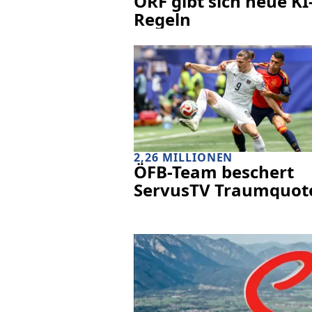
ORF gibt sich neue KI
Regeln
2,26 MILLIONEN
ÖFB-Team beschert
ServusTV Traumquot