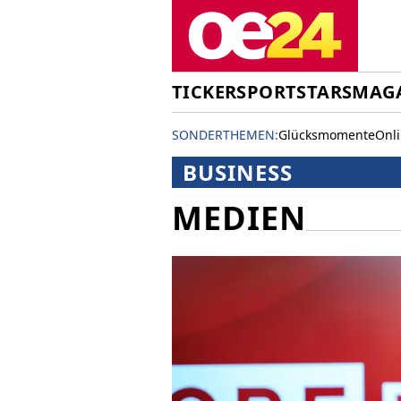
TICKER
SPORT
STARS
MAG
SONDERTHEMEN:
Glücksmomente
Onl
BUSINESS
MEDIEN