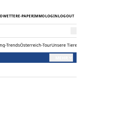
IO
WETTER
E-PAPER
IMMO
LOGIN
LOGOUT
ing-Trends
Österreich-Tour
Unsere Tiere
Mörwald kocht
Stark in den 
MEHR