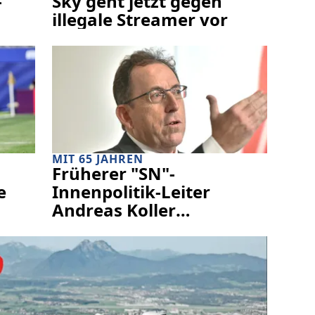
-
Sky geht jetzt gegen
illegale Streamer vor
MIT 65 JAHREN
Früherer "SN"-
e
Innenpolitik-Leiter
Andreas Koller
verstorben