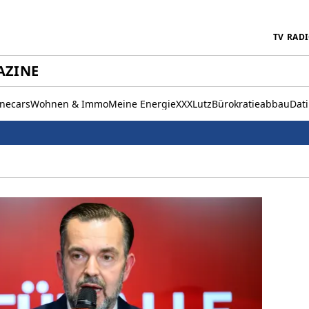
TV
RAD
AZINE
inecars
Wohnen & Immo
Meine Energie
XXXLutz
Bürokratieabbau
Dat