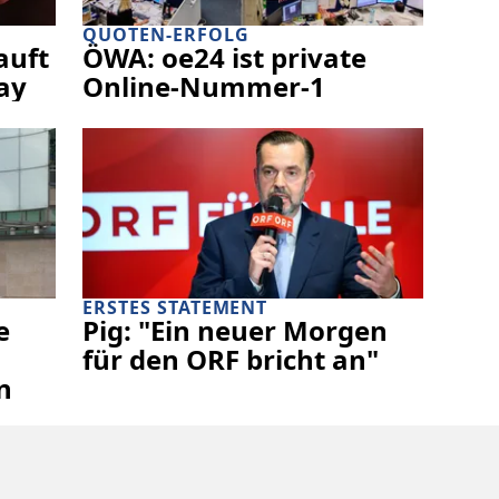
QUOTEN-ERFOLG
auft
ÖWA: oe24 ist private
lay
Online-Nummer-1
ERSTES STATEMENT
e
Pig: "Ein neuer Morgen
für den ORF bricht an"
n