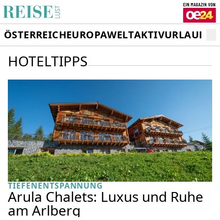
ÖSTERREICH
EUROPA
WELT
AKTIVURLAUB
RE
HOTELTIPPS
TIEFENENTSPANNUNG
Arula Chalets: Luxus und Ruhe
am Arlberg