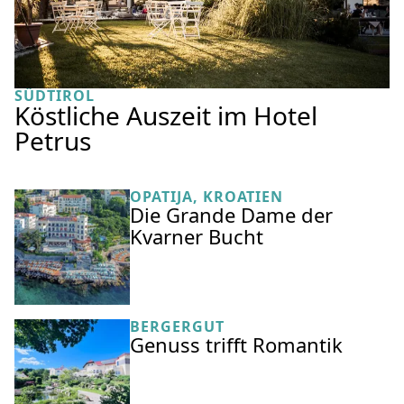
SÜDTIROL
Köstliche Auszeit im Hotel
Petrus
OPATIJA, KROATIEN
Die Grande Dame der
Kvarner Bucht
BERGERGUT
Genuss trifft Romantik