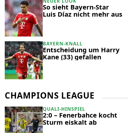
NEUER LOOK
So sieht Bayern-Star
Luis Díaz nicht mehr aus
BAYERN-KNALL
Entscheidung um Harry
Kane (33) gefallen
CHAMPIONS LEAGUE
QUALI-HINSPIEL
2:0 – Fenerbahce kocht
Sturm eiskalt ab