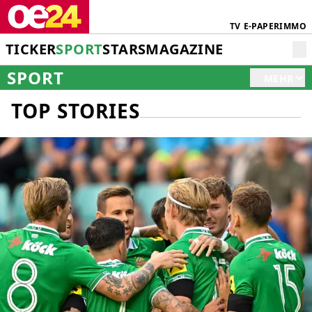
TV
E-PAPER
IMMO
TICKER
SPORT
STARS
MAGAZINE
SPORT
MEHR
TOP STORIES