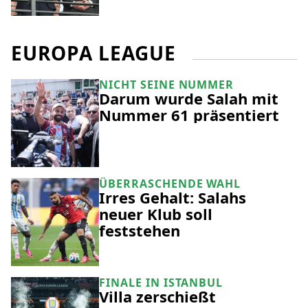
EUROPA LEAGUE
NICHT SEINE NUMMER
Darum wurde Salah mit
Nummer 61 präsentiert
ÜBERRASCHENDE WAHL
Irres Gehalt: Salahs
neuer Klub soll
feststehen
FINALE IN ISTANBUL
Villa zerschießt