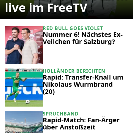
live im FreeTV
RED BULL GOES VIOLET
Nummer 6! Nächstes Ex-
Veilchen für Salzburg?
HOLLÄNDER BERICHTEN
Rapid: Transfer-Knall um
Nikolaus Wurmbrand
(20)
SPRUCHBAND
Rapid-Match: Fan-Ärger
über Anstoßzeit