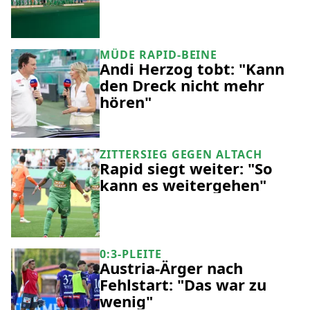
MÜDE RAPID-BEINE
Andi Herzog tobt: "Kann
den Dreck nicht mehr
hören"
ZITTERSIEG GEGEN ALTACH
Rapid siegt weiter: "So
kann es weitergehen"
0:3-PLEITE
Austria-Ärger nach
Fehlstart: "Das war zu
wenig"