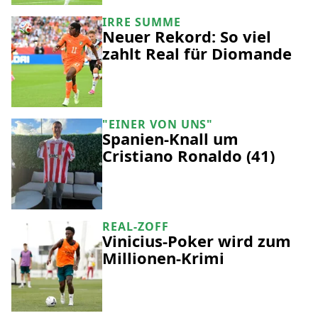
IRRE SUMME
Neuer Rekord: So viel
zahlt Real für Diomande
"EINER VON UNS"
Spanien-Knall um
Cristiano Ronaldo (41)
REAL-ZOFF
Vinicius-Poker wird zum
Millionen-Krimi