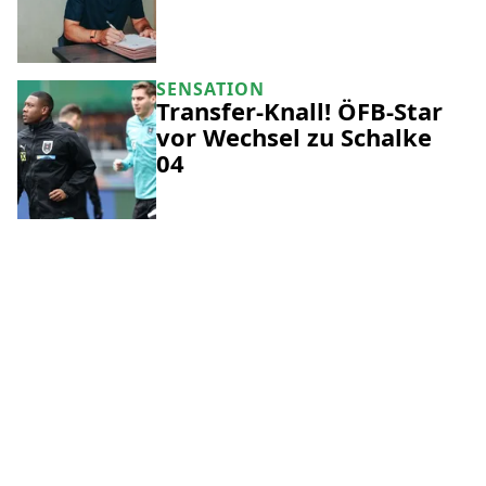
SENSATION
Transfer-Knall! ÖFB-Star
vor Wechsel zu Schalke
04