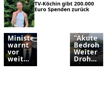
TV-Köchin gibt 200.000
Euro Spenden zurück
SPRENGSTO
"GEFAHRENQUALITÄT"
GEFUNDEN
Minister
"Akute
warnt
Bedrohun
vor
Weiter
weiteren
Drohnen-
Drohnen-
Alarm
Vorfällen
in
Deutschl