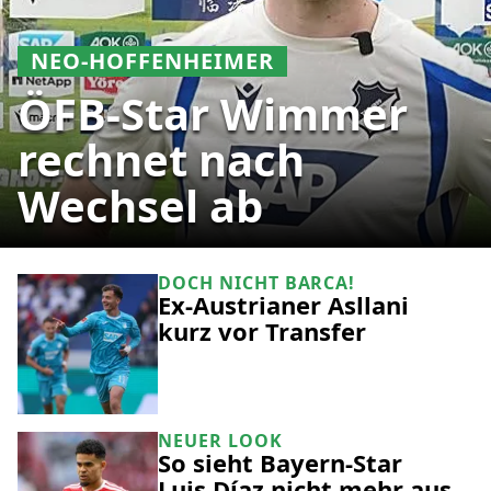
NEO-HOFFENHEIMER
ÖFB-Star Wimmer
rechnet nach
Wechsel ab
DOCH NICHT BARCA!
Ex-Austrianer Asllani
kurz vor Transfer
NEUER LOOK
So sieht Bayern-Star
Luis Díaz nicht mehr aus