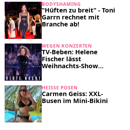
BODYSHAMING
"Hüften zu breit" - Toni
Garrn rechnet mit
Branche ab!
WEGEN KONZERTEN
TV-Beben: Helene
Fischer lässt
Weihnachts-Show
ausfallen!
HEISSE POSEN
Carmen Geiss: XXL-
Busen im Mini-Bikini