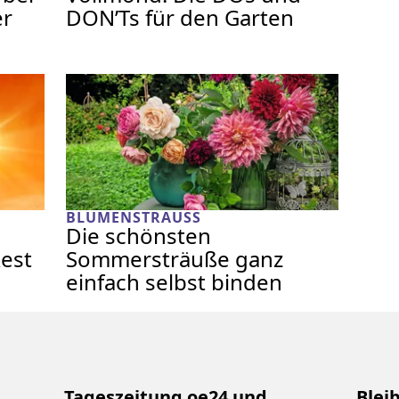
er
DON’Ts für den Garten
BLUMENSTRAUSS
Die schönsten
est
Sommersträuße ganz
einfach selbst binden
Tageszeitung oe24 und
Blei