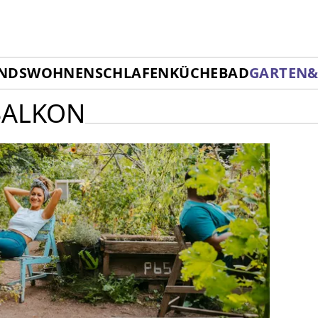
ENDS
WOHNEN
SCHLAFEN
KÜCHE
BAD
GARTEN
BALKON