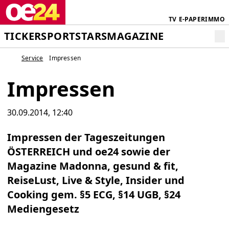
TV
E-PAPER
IMMO
TICKER
SPORT
STARS
MAGAZINE
Service
Impressen
Impressen
30.09.2014, 12:40
Impressen der Tageszeitungen
ÖSTERREICH und oe24 sowie der
Magazine Madonna, gesund & fit,
ReiseLust, Live & Style, Insider und
Cooking gem. §5 ECG, §14 UGB, §24
Mediengesetz