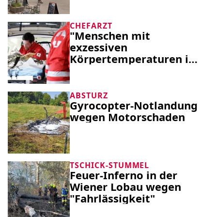
Polizisten
CHEFARZT
"Menschen mit
exzessiven
Körpertemperaturen im
Spital"
ABSTURZ
Gyrocopter-Notlandung
wegen Motorschaden
TSCHICK-STUMMEL
Feuer-Inferno in der
Wiener Lobau wegen
"Fahrlässigkeit"