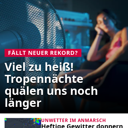
FÄLLT NEUER REKORD?
Viel zu heiß!
Tropennächte
quälen uns noch
länger
UNWETTER IM ANMARSCH
Heftige Gewitter donnern