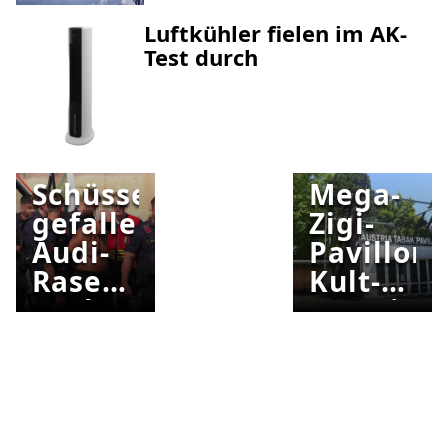
Luftkühler fielen im AK-
Test durch
GROSSEINSATZ I
N WIEN
Schüsse
Mega-
gefallen:
Zigi-
Audi-
Pavillon:
Raser
Kult-
nach
Location
Unfällen
in
gestoppt
Wels
wird
umbenan