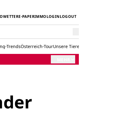
IO
WETTER
E-PAPER
IMMO
LOGIN
LOGOUT
ing-Trends
Österreich-Tour
Unsere Tiere
Mörwald kocht
Stark in den 
MEHR
nder