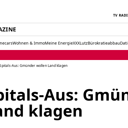
TV
RAD
AZINE
inecars
Wohnen & Immo
Meine Energie
XXXLutz
Bürokratieabbau
Dat
pitals-Aus: Gmünder wollen Land klagen
itals-Aus: Gmü
and klagen