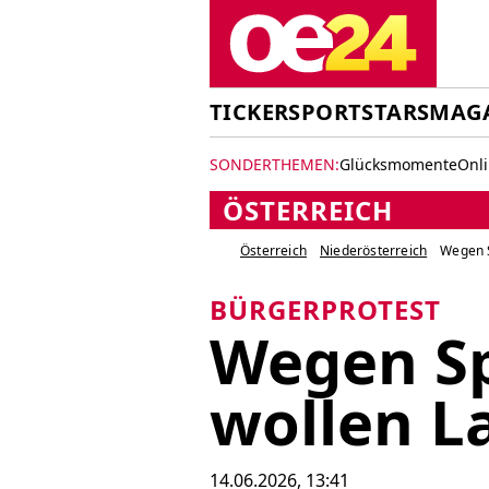
TICKER
SPORT
STARS
MAG
SONDERTHEMEN:
Glücksmomente
Onl
ÖSTERREICH
Österreich
Niederösterreich
Wegen S
BÜRGERPROTEST
Wegen Sp
wollen L
14.06.2026, 13:41