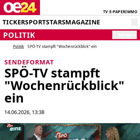
TV
E-PAPER
IMMO
TICKER
SPORT
STARS
MAGAZINE
POLITIK
MEHR
Politik
SPÖ-TV stampft "Wochenrückblick" ein
SENDEFORMAT
SPÖ-TV stampft
"Wochenrückblick"
ein
14.06.2026, 13:38