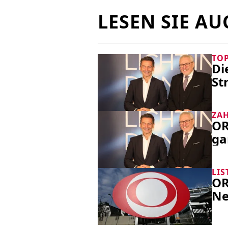
LESEN SIE AU
TOP
Di
St
ZA
OR
ga
LIS
OR
Ne