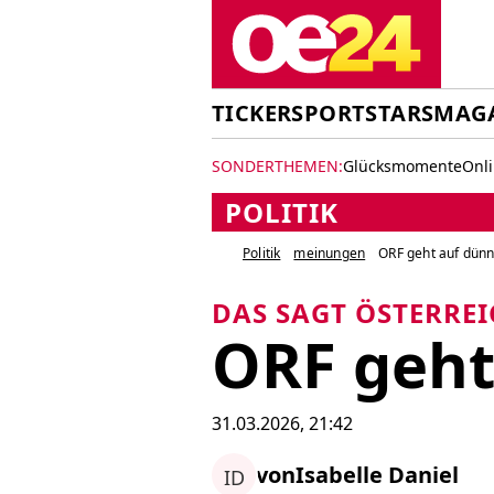
TICKER
SPORT
STARS
MAG
SONDERTHEMEN:
Glücksmomente
Onl
POLITIK
Politik
meinungen
ORF geht auf dün
DAS SAGT ÖSTERREI
ORF geht
31.03.2026, 21:42
von
Isabelle Daniel
ID