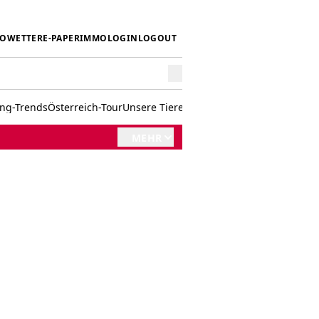
IO
WETTER
E-PAPER
IMMO
LOGIN
LOGOUT
ing-Trends
Österreich-Tour
Unsere Tiere
Mörwald kocht
Stark in den 
MEHR
s