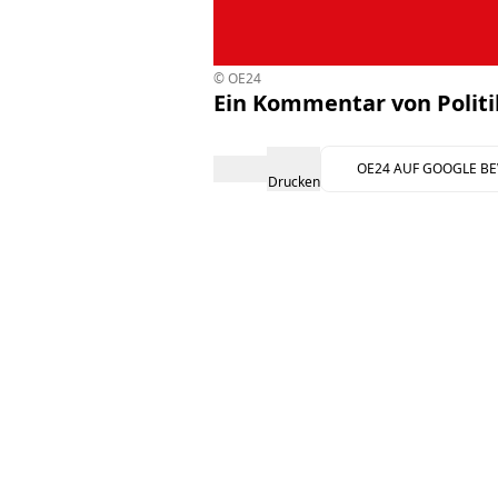
© OE24
Ein Kommentar von Politi
OE24 AUF GOOGLE B
Drucken