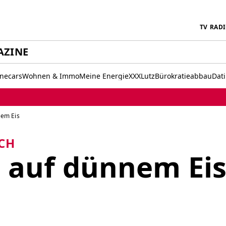
TV
RAD
AZINE
inecars
Wohnen & Immo
Meine Energie
XXXLutz
Bürokratieabbau
Dat
nem Eis
CH
 auf dünnem Ei