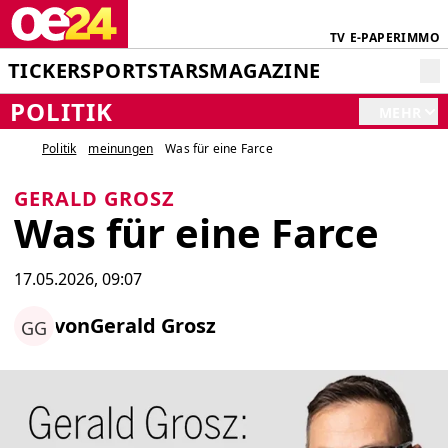
TV
E-PAPER
IMMO
TICKER
SPORT
STARS
MAGAZINE
POLITIK
MEHR
Politik
meinungen
Was für eine Farce
GERALD GROSZ
Was für eine Farce
17.05.2026, 09:07
von
Gerald Grosz
GG