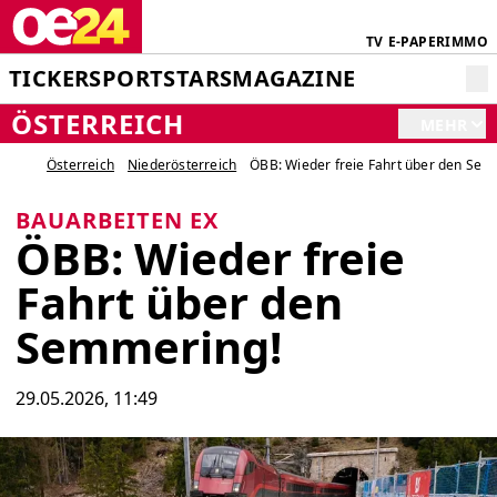
TV
E-PAPER
IMMO
TICKER
SPORT
STARS
MAGAZINE
ÖSTERREICH
MEHR
Österreich
Niederösterreich
ÖBB: Wieder freie Fahrt über den Sem
BAUARBEITEN EX
ÖBB: Wieder freie
Fahrt über den
Semmering!
29.05.2026, 11:49