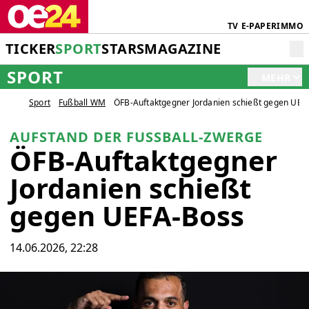
TV
E-PAPER
IMMO
TICKER
SPORT
STARS
MAGAZINE
SPORT
MEHR
Sport
Fußball WM
ÖFB-Auftaktgegner Jordanien schießt gegen UEF
AUFSTAND DER FUSSBALL-ZWERGE
ÖFB-Auftaktgegner
Jordanien schießt
gegen UEFA-Boss
14.06.2026, 22:28