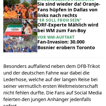
Sie sind wieder da! Oranje-
Fans hüpfen in Dallas von
links nach rechts
"ER SOLL FROH SEIN"
ORF-Experte Mählich wird
bei WM zum Fan-Boy
VOR WM-AUFTAKT
Fan-Invasion: 30.000
Bosnier erobern Toronto
Besonders auffallend neben dem DFB-Trikot
und der deutschen Fahne war dabei die
Lederhose, welche auf der langen Reise bei
seiner vermutlich ersten Weltmeisterschaft
nicht fehlen durfte. Die Fans auf Social Media
feierten den jungen Anhänger jedenfalls
sofort.