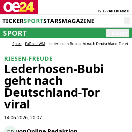
TV
E-PAPER
IMMO
TICKER
SPORT
STARS
MAGAZINE
SPORT
MEHR
Sport
Fußball WM
Lederhosen-Bubi geht nach Deutschland-Tor vira
RIESEN-FREUDE
Lederhosen-Bubi
geht nach
Deutschland-Tor
viral
14.06.2026, 20:07
von
Online Redaktion