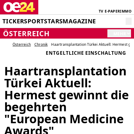
TV
E-PAPER
IMMO
TICKER
SPORT
STARS
MAGAZINE
ÖSTERREICH
MEHR
Österreich
Chronik
Haartransplantation Türkei Aktuell: Hermest g
ENTGELTLICHE EINSCHALTUNG
Haartransplantation
Türkei Aktuell:
Hermest gewinnt die
begehrten
"European Medicine
Awards"