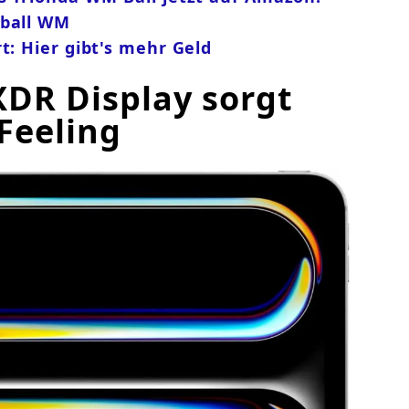
ßball WM
t: Hier gibt's mehr Geld
XDR Display sorgt
Feeling