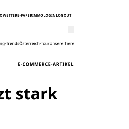
IO
WETTER
E-PAPER
IMMO
LOGIN
LOGOUT
ing-Trends
Österreich-Tour
Unsere Tiere
Mörwald kocht
Stark in den 
E-COMMERCE-ARTIKEL
zt stark