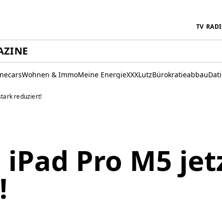
TV
RAD
AZINE
inecars
Wohnen & Immo
Meine Energie
XXXLutz
Bürokratieabbau
Dat
tark reduziert!
iPad Pro M5 jet
!