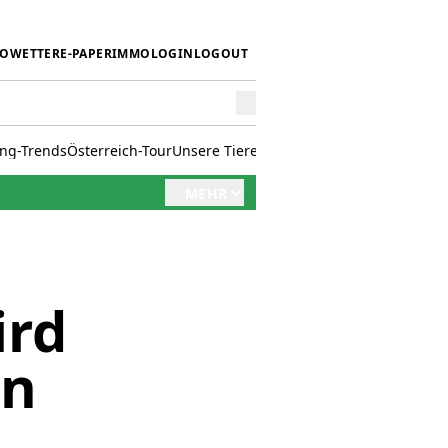
IO
WETTER
E-PAPER
IMMO
LOGIN
LOGOUT
ing-Trends
Österreich-Tour
Unsere Tiere
Mörwald kocht
Stark in den 
MEHR
ird
an