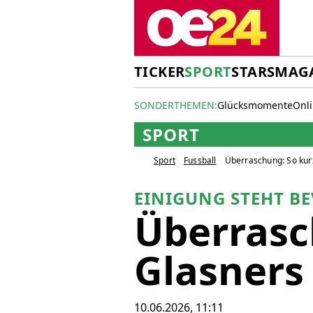
TICKER
SPORT
STARS
MAG
SONDERTHEMEN:
Glücksmomente
Onl
SPORT
Sport
Fussball
Überraschung: So kurz
EINIGUNG STEHT B
Überrasc
Glasners
10.06.2026, 11:11