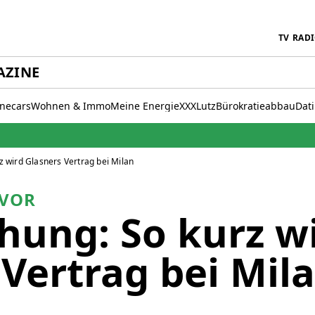
TV
RAD
AZINE
inecars
Wohnen & Immo
Meine Energie
XXXLutz
Bürokratieabbau
Dat
 wird Glasners Vertrag bei Milan
EVOR
hung: So kurz w
 Vertrag bei Mil