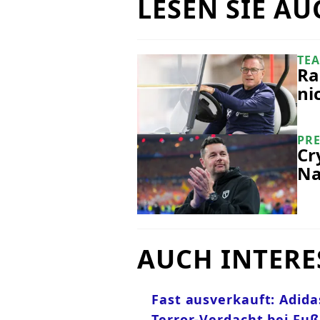
LESEN SIE AU
TE
Ra
ni
PR
Cr
Na
AUCH INTERE
Fast ausverkauft: Adida
Terror-Verdacht bei Fu