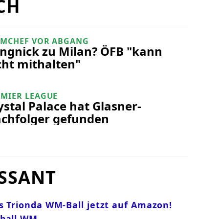
CH
AMCHEF VOR ABGANG
ngnick zu Milan? ÖFB "kann
cht mithalten"
EMIER LEAGUE
ystal Palace hat Glasner-
chfolger gefunden
SSANT
s Trionda WM-Ball jetzt auf Amazon!
ßball WM