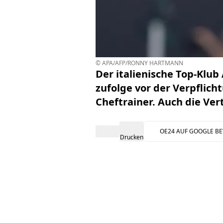
© APA/AFP/RONNY HARTMANN
Der italienische Top-Klu
zufolge vor der Verpflich
Cheftrainer. Auch die Ver
OE24 AUF GOOGLE B
Drucken