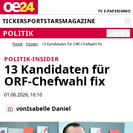
TV
E-PAPER
IMMO
TICKER
SPORT
STARS
MAGAZINE
POLITIK
MEHR
Politik
Insider
13 Kandidaten für ORF-Chefwahl fix
POLITIK-INSIDER
13 Kandidaten für
ORF-Chefwahl fix
01.06.2026, 16:10
von
Isabelle Daniel
ID