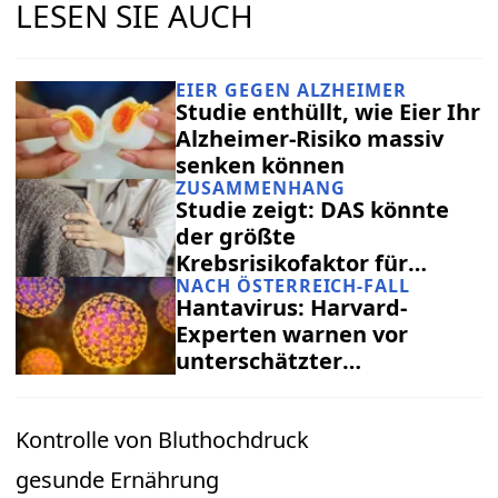
LESEN SIE AUCH
EIER GEGEN ALZHEIMER
Studie enthüllt, wie Eier Ihr
Alzheimer-Risiko massiv
senken können
ZUSAMMENHANG
Studie zeigt: DAS könnte
der größte
Krebsrisikofaktor für
NACH ÖSTERREICH-FALL
Menschen unter 50 sein
Hantavirus: Harvard-
Experten warnen vor
unterschätzter
Übertragung
Kontrolle von Bluthochdruck
gesunde Ernährung