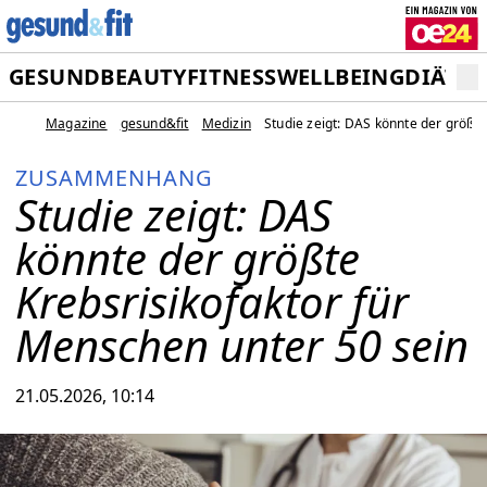
GESUND
BEAUTY
FITNESS
WELLBEING
DIÄT
M
Magazine
gesund&fit
Medizin
Studie zeigt: DAS könnte der größt
ZUSAMMENHANG
Studie zeigt: DAS
könnte der größte
Krebsrisikofaktor für
Menschen unter 50 sein
21.05.2026, 10:14