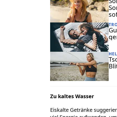
So
So
so
TR
Gu
ge
HE
Ts
Bl
Zu kaltes Wasser
Eiskalte Getränke suggerie