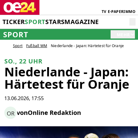
TV
E-PAPER
IMMO
TICKER
SPORT
STARS
MAGAZINE
SPORT
MEHR
Sport
Fußball WM
Niederlande - Japan: Härtetest für Oranje
SO., 22 UHR
Niederlande - Japan:
Härtetest für Oranje
13.06.2026, 17:55
von
Online Redaktion
OR