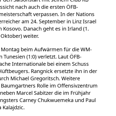
ussicht nach auch die ersten ÖFB-
meisterschaft verpassen. In der Nations
reicher am 24. September in Linz Israel
n Kosovo. Danach geht es in Irland (1.
Oktober) weiter.
m Montag beim Aufwärmen für die WM-
Tunesien (1:0) verletzt. Laut ÖFB-
ache Internationale bei einem Schuss
Hüftbeugers. Rangnick ersetzte ihn in der
urch Michael Gregoritsch. Weitere
M Baumgartners Rolle im Offensivzentrum
eben Marcel Sabitzer die im Frühjahr
ngsters Carney Chukwuemeka und Paul
Kalajdzic.