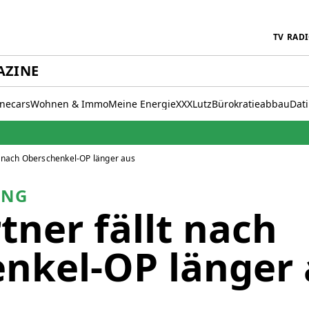
TV
RAD
AZINE
inecars
Wohnen & Immo
Meine Energie
XXXLutz
Bürokratieabbau
Dat
 nach Oberschenkel-OP länger aus
UNG
ner fällt nach
nkel-OP länger 