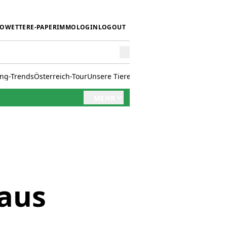
IO
WETTER
E-PAPER
IMMO
LOGIN
LOGOUT
ing-Trends
Österreich-Tour
Unsere Tiere
Mörwald kocht
Stark in den 
MEHR
aus