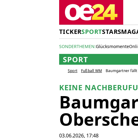
TICKER
SPORT
STARS
MAG
SONDERTHEMEN:
Glücksmomente
Onl
SPORT
Sport
Fußball WM
Baumgartner fällt
KEINE NACHBERUF
Baumgart
Obersche
03.06.2026, 17:48