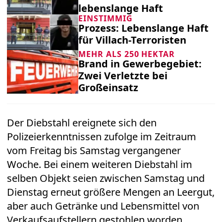
lebenslange Haft
EINSTIMMIG
Prozess: Lebenslange Haft
für Villach-Terroristen
MEHR ALS 250 HEKTAR
Brand in Gewerbegebiet:
Zwei Verletzte bei
Großeinsatz
Der Diebstahl ereignete sich den
Polizeierkenntnissen zufolge im Zeitraum
vom Freitag bis Samstag vergangener
Woche. Bei einem weiteren Diebstahl im
selben Objekt seien zwischen Samstag und
Dienstag erneut größere Mengen an Leergut,
aber auch Getränke und Lebensmittel von
Verkaufsaufstellern gestohlen worden.