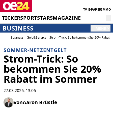
TV
E-PAPER
IMMO
TICKER
SPORT
STARS
MAGAZINE
BUSINESS
MEHR
Business
Geld&Service
Strom-Trick: So bekommen Sie 20% Rabatt
SOMMER-NETZENTGELT
Strom-Trick: So
bekommen Sie 20%
Rabatt im Sommer
27.03.2026, 13:06
von
Aaron Brüstle