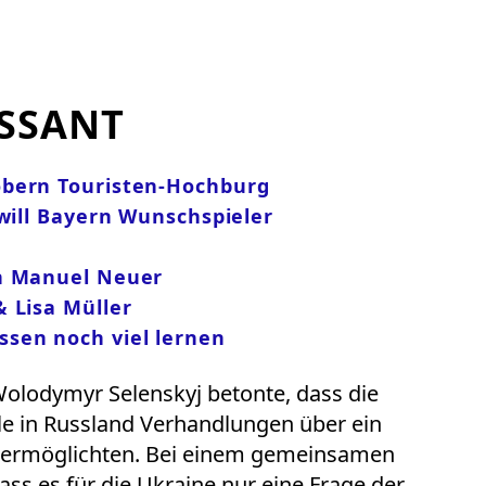
SSANT
obern Touristen-Hochburg
 will Bayern Wunschspieler
en Manuel Neuer
 Lisa Müller
sen noch viel lernen
Wolodymyr Selenskyj betonte, dass die
ele in Russland Verhandlungen über ein
 ermöglichten. Bei einem gemeinsamen
 dass es für die Ukraine nur eine Frage der