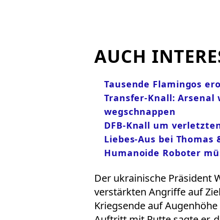
AUCH INTERE
Tausende Flamingos er
Transfer-Knall: Arsenal
wegschnappen
DFB-Knall um verletzt
Liebes-Aus bei Thomas &
Humanoide Roboter müs
Der ukrainische Präsident 
verstärkten Angriffe auf Zi
Kriegsende auf Augenhöhe
Auftritt mit Rutte sagte er,