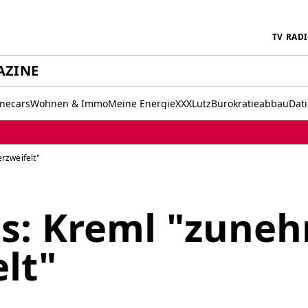
TV
RAD
AZINE
inecars
Wohnen & Immo
Meine Energie
XXXLutz
Bürokratieabbau
Dat
rzweifelt"
s: Kreml "zune
lt"