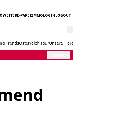
IO
WETTER
E-PAPER
IMMO
LOGIN
LOGOUT
ing-Trends
Österreich-Tour
Unsere Tiere
Mörwald kocht
Stark in den 
MEHR
hmend