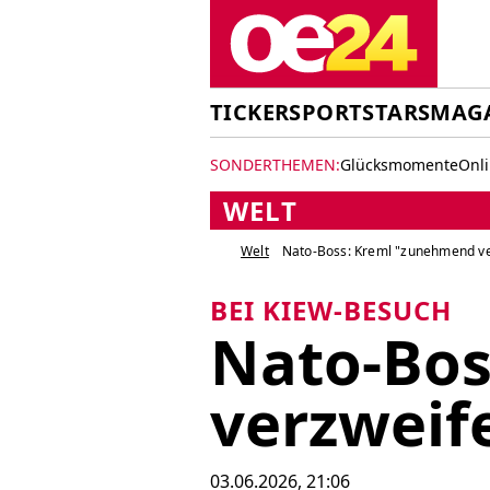
TICKER
SPORT
STARS
MAG
SONDERTHEMEN:
Glücksmomente
Onl
WELT
Welt
Nato-Boss: Kreml "zunehmend ve
BEI KIEW-BESUCH
Nato-Bos
verzweife
03.06.2026, 21:06