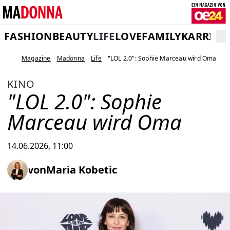
FASHION
BEAUTY
LIFE
LOVE
FAMILY
KARRIER
Magazine
Madonna
Life
"LOL 2.0": Sophie Marceau wird Oma
KINO
"LOL 2.0": Sophie
Marceau wird Oma
14.06.2026, 11:00
von
Maria Kobetic