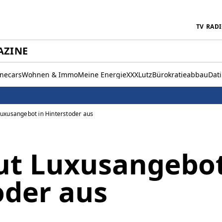
TV
RAD
AZINE
inecars
Wohnen & Immo
Meine Energie
XXXLutz
Bürokratieabbau
Dat
uxusangebot in Hinterstoder aus
t Luxusangebot
oder aus