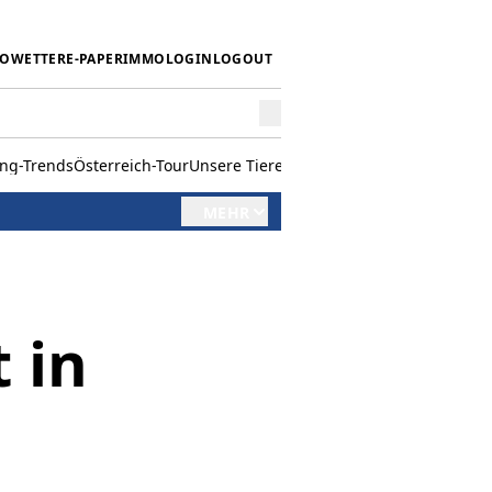
IO
WETTER
E-PAPER
IMMO
LOGIN
LOGOUT
ing-Trends
Österreich-Tour
Unsere Tiere
Mörwald kocht
Stark in den 
MEHR
 in