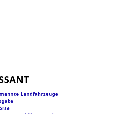
SSANT
emannte Landfahrzeuge
bgabe
örse