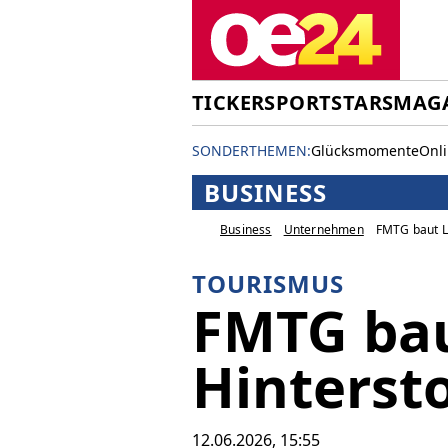
TICKER
SPORT
STARS
MAG
SONDERTHEMEN:
Glücksmomente
Onl
BUSINESS
Business
Unternehmen
FMTG baut L
TOURISMUS
FMTG bau
Hinterst
12.06.2026, 15:55