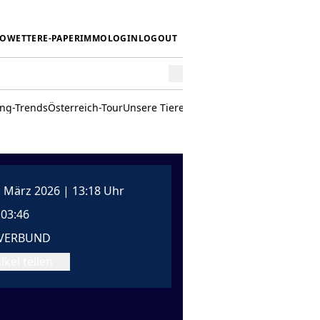
IO
WETTER
E-PAPER
IMMO
LOGIN
LOGOUT
ing-Trends
Österreich-Tour
Unsere Tiere
Mörwald kocht
Stark in den 
. März 2026 | 13:18 Uhr
:03:46
VERBUND
ikel teilen