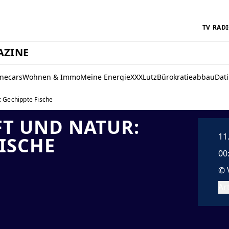
TV
RAD
AZINE
inecars
Wohnen & Immo
Meine Energie
XXXLutz
Bürokratieabbau
Dat
: Gechippte Fische
T UND NATUR:
11
ISCHE
00
© 
Art