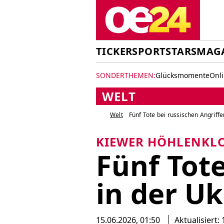
TICKER
SPORT
STARS
MAG
SONDERTHEMEN:
Glücksmomente
Onl
WELT
Welt
Fünf Tote bei russischen Angriffe
KIEWER HÖHLENKLO
Fünf Tote
in der U
15.06.2026, 01:50
Aktualisiert: