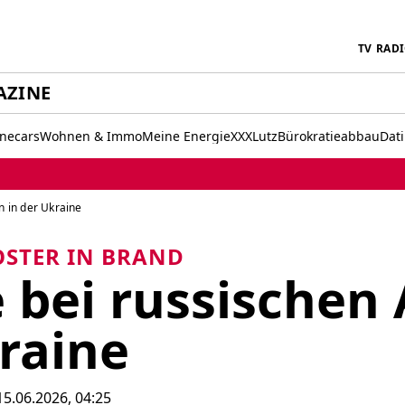
TV
RAD
AZINE
inecars
Wohnen & Immo
Meine Energie
XXXLutz
Bürokratieabbau
Dat
n in der Ukraine
STER IN BRAND
 bei russischen 
kraine
 15.06.2026, 04:25