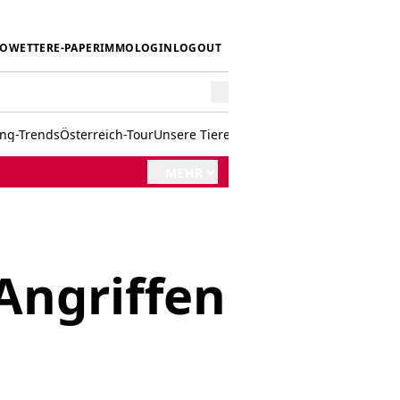
IO
WETTER
E-PAPER
IMMO
LOGIN
LOGOUT
ing-Trends
Österreich-Tour
Unsere Tiere
Mörwald kocht
Stark in den 
MEHR
Angriffen