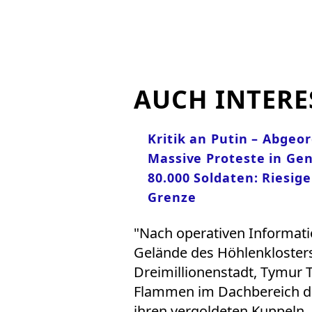
AUCH INTERE
Kritik an Putin – Abgeo
Massive Proteste in Gen
80.000 Soldaten: Riesi
Grenze
"Nach operativen Informati
Gelände des Höhlenklosters
Dreimillionenstadt, Tymur T
Flammen im Dachbereich de
ihren vergoldeten Kuppeln. 