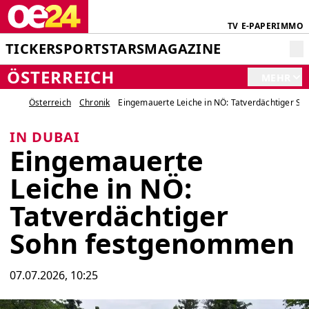
TV
E-PAPER
IMMO
TICKER
SPORT
STARS
MAGAZINE
ÖSTERREICH
MEHR
Österreich
Chronik
Eingemauerte Leiche in NÖ: Tatverdächtiger S
IN DUBAI
Eingemauerte
Leiche in NÖ:
Tatverdächtiger
Sohn festgenommen
07.07.2026, 10:25