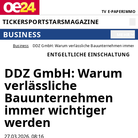
TV
E-PAPER
IMMO
TICKER
SPORT
STARS
MAGAZINE
BUSINESS
MEHR
Business
DDZ GmbH: Warum verlässliche Bauunternehmen immer wi
ENTGELTLICHE EINSCHALTUNG
DDZ GmbH: Warum
verlässliche
Bauunternehmen
immer wichtiger
werden
27.03.2026, 08:16