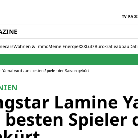
TV
RAD
AZINE
inecars
Wohnen & Immo
Meine Energie
XXXLutz
Bürokratieabbau
Dat
e Yamal wird zum besten Spieler der Saison gekürt
NIEN
ngstar Lamine Y
 besten Spieler 
ekürt