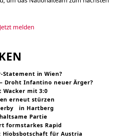
wird, um das Nationalteam zum nächsten
Jetzt melden
CKEN
r-Statement in Wien?
– Droht Infantino neuer Ärger?
t Wacker mit 3:0
len erneut stürzen
Derby in Hartberg
rhaltsame Partie
rt formstarkes Rapid
 Hiobsbotschaft für Austria