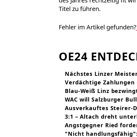
des Jahres rechtzeitig fit 
Titel zu führen.
Fehler im Artikel gefunden?
OE24 ENTDE
Nächstes Linzer Meiste
Verdächtige Zahlungen 
Blau-Weiß Linz bezwing
WAC will Salzburger Bul
Ausverkauftes Steirer-
3:1 – Altach dreht unte
Angstgegner Ried forde
"Nicht handlungsfähig":