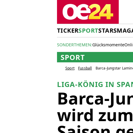
TICKER
SPORT
STARS
MAG
SONDERTHEMEN:
Glücksmomente
Onl
SPORT
Sport
Fussball
Barca-Jungstar Lamin
LIGA-KÖNIG IN SPA
Barca-Ju
wird zum
Saison g