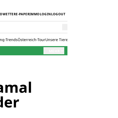
IO
WETTER
E-PAPER
IMMO
LOGIN
LOGOUT
ing-Trends
Österreich-Tour
Unsere Tiere
Mörwald kocht
Stark in den 
MEHR
amal
der