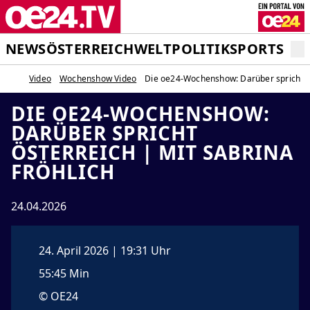
NEWS
ÖSTERREICH
WELT
POLITIK
SPORT
STA
Video
Wochenshow Video
Die oe24-Wochenshow: Darüber spricht Ös
DIE OE24-WOCHENSHOW:
DARÜBER SPRICHT
ÖSTERREICH | MIT SABRINA
FRÖHLICH
24.04.2026
24. April 2026 | 19:31 Uhr
55:45 Min
© OE24