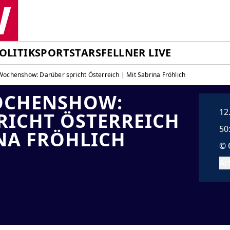
OLITIK
SPORT
STARS
FELLNER LIVE
ochenshow: Darüber spricht Österreich | Mit Sabrina Fröhlich
OCHENSHOW:
12
RICHT ÖSTERREICH
50
INA FRÖHLICH
© 
Art