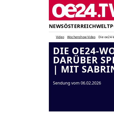
NEWS
ÖSTERREICH
WELT
P
Video
Wochenshow Video
Die oe24-W
DIE OE24-W
DARÜBER SP
| MIT SABR
Sendung vom 06.02.2026