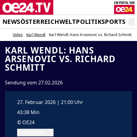
NEWS
ÖSTERREICH
WELT
POLITIK
SPORT
STA
Video
Karl Wendl
Karl Wendl: Hans Arsenovic vs. Richard Schmitt
KARL WENDL: HANS
ARSENOVIC VS. RICHARD
SCHMITT
Sendung vom 27.02.2026
27. Februar 2026 | 21:00 Uhr
43:38 Min
© OE24
Artikel teilen