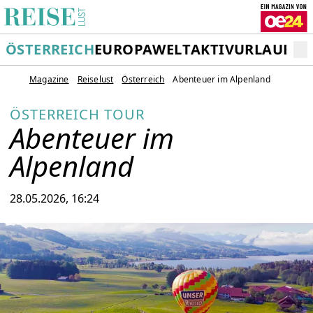
ÖSTERREICH
EUROPA
WELT
AKTIVURLAUB
RE
Magazine
Reiselust
Österreich
Abenteuer im Alpenland
ÖSTERREICH TOUR
Abenteuer im
Alpenland
28.05.2026, 16:24