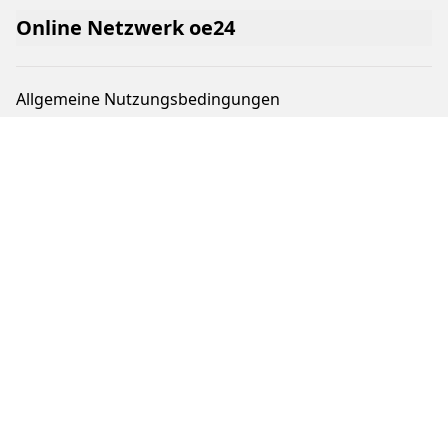
Online Netzwerk oe24
Allgemeine Nutzungsbedingungen
Datenschutzerklärung
Cookie-Liste
Cookie-Einstellungen und Widerruf
Werben im oe24-Netzwerk
Werben auf oe24TV
Pur-Abo
Impressum von oe24.at
Impressum von oe24.tv
Tageszeitung oe24 und ÖSTERREICH
Auftragsbedingungen Geschäftspartner
Tarife & Mediendaten