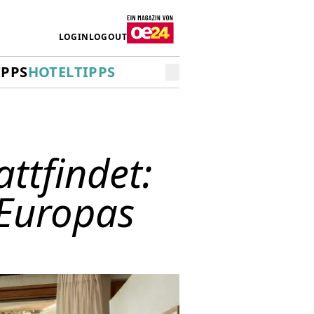
LOGIN
LOGOUT
IPPS
HOTELTIPPS
ttfindet:
 Europas