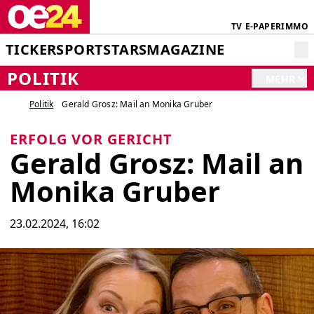
TV
E-PAPER
IMMO
TICKER
SPORT
STARS
MAGAZINE
POLITIK
MEHR
Politik
Gerald Grosz: Mail an Monika Gruber
ERFOLG VOR GERICHT
Gerald Grosz: Mail an
Monika Gruber
23.02.2024, 16:02