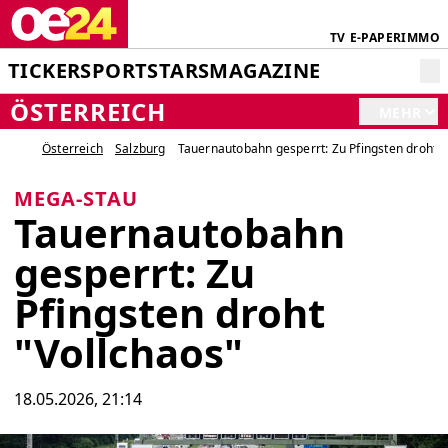
TV
E-PAPER
IMMO
TICKER
SPORT
STARS
MAGAZINE
ÖSTERREICH
MEHR
Österreich
Salzburg
Tauernautobahn gesperrt: Zu Pfingsten droht "
MEGA-STAU
Tauernautobahn
gesperrt: Zu
Pfingsten droht
"Vollchaos"
18.05.2026, 21:14