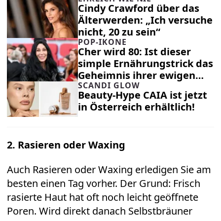
Cindy Crawford über das
Älterwerden: „Ich versuche
nicht, 20 zu sein“
POP-IKONE
Cher wird 80: Ist dieser
simple Ernährungstrick das
Geheimnis ihrer ewigen
SCANDI GLOW
Jugend?
Beauty-Hype CAIA ist jetzt
in Österreich erhältlich!
2. Rasieren oder Waxing
Auch Rasieren oder Waxing erledigen Sie am
besten einen Tag vorher. Der Grund: Frisch
rasierte Haut hat oft noch leicht geöffnete
Poren. Wird direkt danach Selbstbräuner