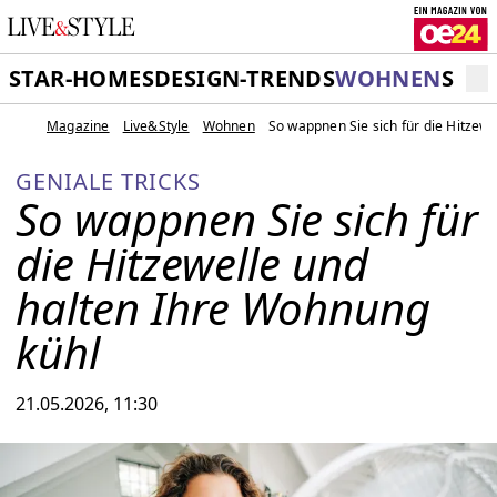
STAR-HOMES
DESIGN-TRENDS
WOHNEN
SCH
Magazine
Live&Style
Wohnen
So wappnen Sie sich für die Hitzew
GENIALE TRICKS
So wappnen Sie sich für
die Hitzewelle und
halten Ihre Wohnung
kühl
21.05.2026, 11:30