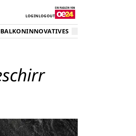
LOGIN
LOGOUT
&BALKON
INNOVATIVES WOHNEN
schirr