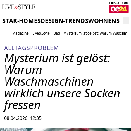
STAR-HOMES
DESIGN-TRENDS
WOHNEN
SCH
Magazine
Live&Style
Bad
Mysterium ist gelöst: Warum Waschmasc
ALLTAGSPROBLEM
Mysterium ist gelöst:
Warum
Waschmaschinen
wirklich unsere Socken
fressen
08.04.2026, 12:35