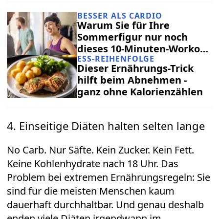
BESSER ALS CARDIO
Warum Sie für Ihre
Sommerfigur nur noch
dieses 10-Minuten-Workout
ESS-REIHENFOLGE
brauchen
Dieser Ernährungs-Trick
hilft beim Abnehmen -
ganz ohne Kalorienzählen
4. Einseitige Diäten halten selten lange
No Carb. Nur Säfte. Kein Zucker. Kein Fett.
Keine Kohlenhydrate nach 18 Uhr. Das
Problem bei extremen Ernährungsregeln: Sie
sind für die meisten Menschen kaum
dauerhaft durchhaltbar. Und genau deshalb
enden viele Diäten irgendwann im