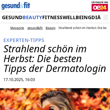
GESUND
BEAUTY
FITNESS
WELLBEING
DIÄT
M
Magazine
gesund&fit
Beauty
Strahlend schön im Herbst: Die bes
EXPERTEN-TIPPS
Strahlend schön im
Herbst: Die besten
Tipps der Dermatologin
17.10.2025, 16:03